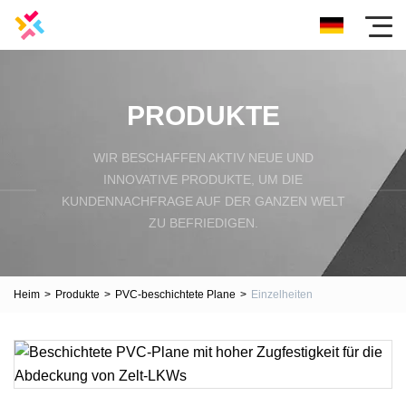
PRODUKTE
WIR BESCHAFFEN AKTIV NEUE UND
INNOVATIVE PRODUKTE, UM DIE
KUNDENNACHFRAGE AUF DER GANZEN WELT
ZU BEFRIEDIGEN.
Heim
>
Produkte
>
PVC-beschichtete Plane
>
Einzelheiten