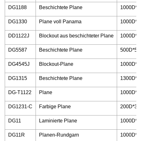
DG1188
Beschichtete Plane
1000D*1
DG1330
Plane voll Panama
1000D*1
DD1122J
Blockout aus beschichteter Plane
1000D*1
DG5587
Beschichtete Plane
500D*50
DG4545J
Blockout-Plane
1000D*10
DG1315
Beschichtete Plane
1300D*1
DG-T1122
Plane
1000D*1
DG1231-C
Farbige Plane
200D*30
DG11
Laminierte Plane
1000D*1
DG11R
Planen-Rundgarn
1000D*1