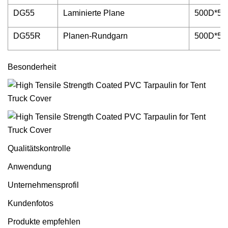
DG55
Laminierte Plane
500D*50
DG55R
Planen-Rundgarn
500D*50
Besonderheit
Qualitätskontrolle
Anwendung
Unternehmensprofil
Kundenfotos
Produkte empfehlen