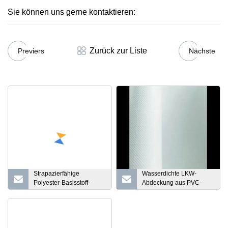
Sie können uns gerne kontaktieren:
Zurück zur Liste
Previers
Nächste
Strapazierfähige
Wasserdichte LKW-
Polyester-Basisstoff-
Abdeckung aus PVC-
Messer-PVC-beschichtete
Plane mit Poly-
Plane für Zelt
Beschichtung zum
Fabrikpreis