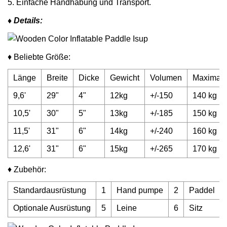
5. Einfache Handhabung und Transport.
♦ Details:
♦ Beliebte Größe:
Länge
Breite
Dicke
Gewicht
Volumen
Maximale
9,6'
29"
4"
12kg
+/-150
140 kg
10,5'
30"
5"
13kg
+/-185
150 kg
11,5'
31"
6"
14kg
+/-240
160 kg
12,6'
31"
6"
15kg
+/-265
170 kg
♦ Zubehör:
Standardausrüstung
1
Hand pumpe
2
Paddel
Optionale Ausrüstung
5
Leine
6
Sitz