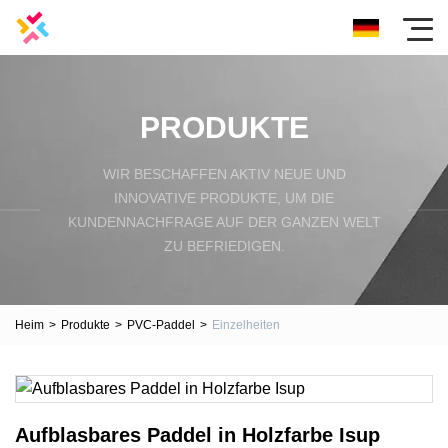
PRODUKTE
WIR BESCHAFFEN AKTIV NEUE UND
INNOVATIVE PRODUKTE, UM DIE
KUNDENNACHFRAGE AUF DER GANZEN WELT
ZU BEFRIEDIGEN.
Heim
>
Produkte
>
PVC-Paddel
>
Einzelheiten
Aufblasbares Paddel in Holzfarbe Isup