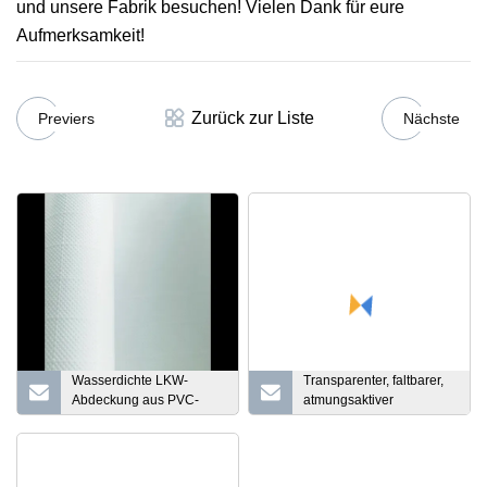
und unsere Fabrik besuchen! Vielen Dank für eure
Aufmerksamkeit!
Zurück zur Liste
Previers
Nächste
Wasserdichte LKW-
Transparenter, faltbarer,
Abdeckung aus PVC-
atmungsaktiver
Plane mit Poly-
Haustierrucksack aus
Beschichtung zum
PVC für Hunde und
Fabrikpreis
Katzen mit großem
Fassungsvermögen