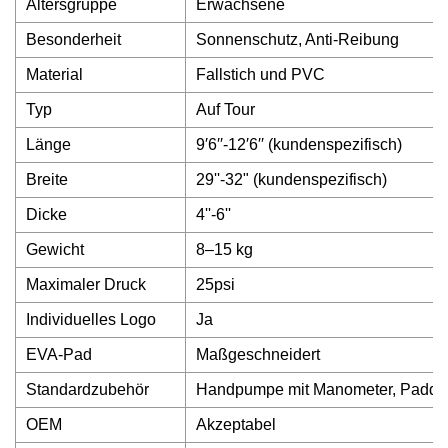
Altersgruppe
Erwachsene
Besonderheit
Sonnenschutz, Anti-Reibung
Material
Fallstich und PVC
Typ
Auf Tour
Länge
9′6′′-12′6′′ (kundenspezifisch)
Breite
29''-32" (kundenspezifisch)
Dicke
4''-6''
Gewicht
8–15 kg
Maximaler Druck
25psi
Individuelles Logo
Ja
EVA-Pad
Maßgeschneidert
Standardzubehör
Handpumpe mit Manometer, Paddel,
OEM
Akzeptabel