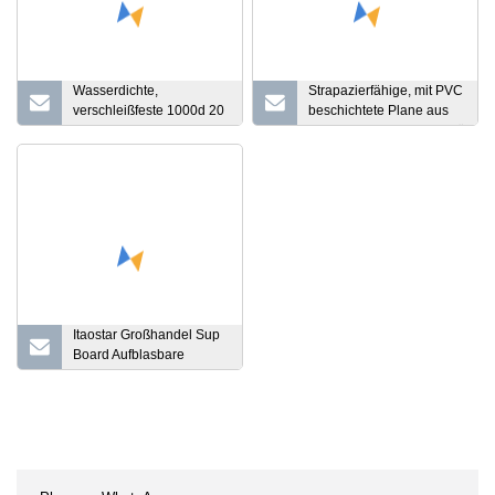
Wasserdichte,
Strapazierfähige, mit PVC
verschleißfeste 1000d 20
beschichtete Plane aus
x 22 650 g/m², 100 %
Polyester-Basisgewebe für
Polyester, wasserfeste,
Zelt/Abdeckung/Markise/Teich
robuste PVC-Plane mit
Messerbeschichtung
(Decklackierung, UV-
Schutz)
Itaostar Großhandel Sup
Board Aufblasbare
Surfbretter Stand-Up
Paddleboard Sup
Surfbrett Neues
professionelles
aufblasbares PVC Stand
Up Paddle Board