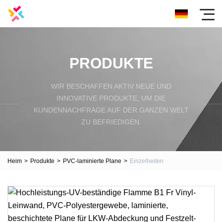
PRODUKTE
WIR BESCHAFFEN AKTIV NEUE UND
INNOVATIVE PRODUKTE, UM DIE
KUNDENNACHFRAGE AUF DER GANZEN WELT
ZU BEFRIEDIGEN.
Heim
>
Produkte
>
PVC-laminierte Plane
>
Einzelheiten