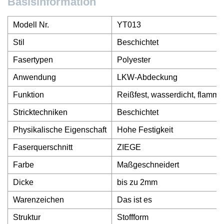
Basisinformation
Modell Nr.
YT013
Stil
Beschichtet
Fasertypen
Polyester
Anwendung
LKW-Abdeckung
Funktion
Reißfest, wasserdicht, flamm
Stricktechniken
Beschichtet
Physikalische Eigenschaft
Hohe Festigkeit
Faserquerschnitt
ZIEGE
Farbe
Maßgeschneidert
Dicke
bis zu 2mm
Warenzeichen
Das ist es
Struktur
Stoffform