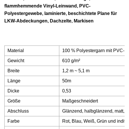
flammhemmende Vinyl-Leinwand, PVC-
Polyestergewebe, laminierte, beschichtete Plane für
LKW-Abdeckungen, Dachzelte, Markisen
Material
100 % Polyestergarn mit PVC-B
Gewicht
610 g/m²
Breite
1,2 m ~ 5,1 m
Länge
50m
Dicke
0,53
Größe
Maßgeschneidert
Abschluss
Glänzend, halbglänzend, matt, h
Farbe
Rot, Blau, Weiß, Grün und indivi